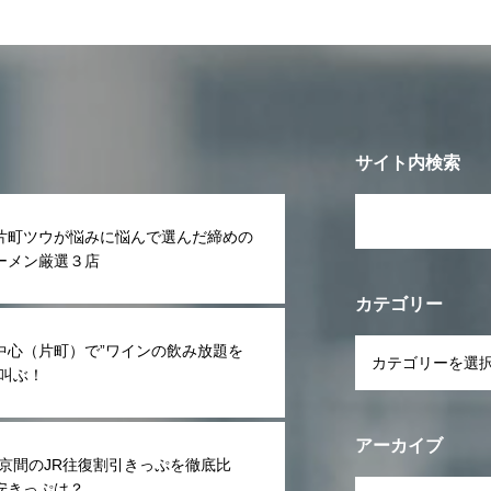
サイト内検索
片町ツウが悩みに悩んで選んだ締めの
ーメン厳選３店
カテゴリー
中心（片町）で”ワインの飲み放題を
”叫ぶ！
アーカイブ
東京間のJR往復割引きっぷを徹底比
安きっぷは？