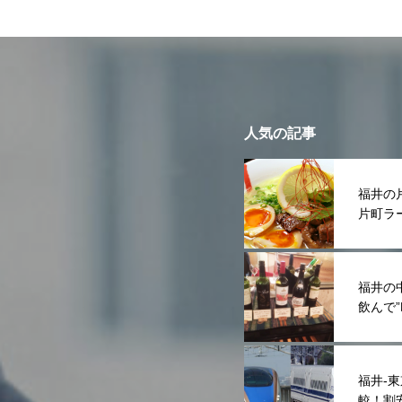
人気の記事
福井の
片町ラ
福井の
飲んで
福井-
較！割