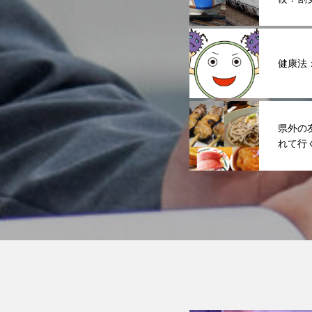
健康法
県外の
れて行