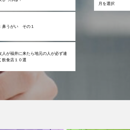
：鼻うがい その１
友人が福井に来たら地元の人が必ず連
く飲食店１０選